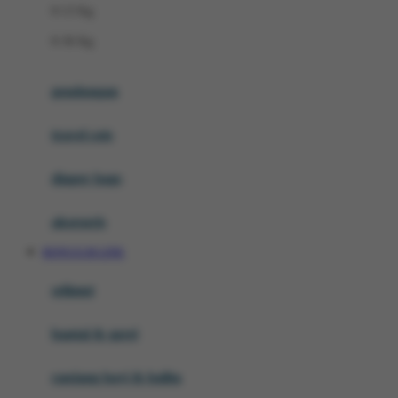
0-13 Kg
Felt So Sweet
0-36 Kg
Fisher Price
Flipper
gendongan
Friends Of Sally
travel cots
G
diaper bags
Gb
Geko
aksesoris
Graco
BONUS138 LINK
Gund
selimut
H
bantal & sprei
Habbie
Haenim
ranjang bayi & balita