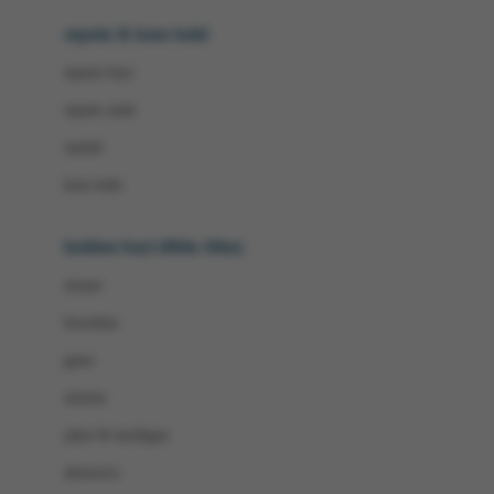
Beauty Barn
sepatu & kaus kaki
Bio Oil
sepatu bayi
Biolane
sepatu anak
Bite Fighters
sandal
Bizzi Growin
kaus kaki
Blackmores
fashion bayi (0bln-3thn)
Blooming Marvellous
atasan
Bonnels
bawahan
Bravado
gaun
Bruder
setelan
Brush Baby
jaket & kardigan
Buds Organics
aksesoris
Bugaboo