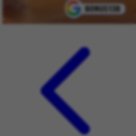
Tutti Bambini
Twistshake
TY Toys
U
V
Veja
Vitaflow
Vtech
W
Waterland
Wellness