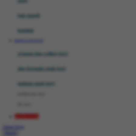
potty
Mini Monkey
Moby
bak mandi
Momami
handuk
Mothercare
BONUS138 TOTO
Mustela
ayunan dan walker bayi
My Buddy Tag
My K
alas bermain anak bayi
N
mainan anak bayi
Naif
mothercare toys
Nike
elc toys
Nordic Natural
BONUS138
Nuby
Akun Saya
Nuna
Masuk