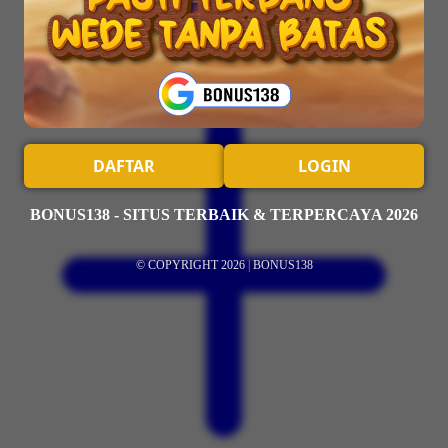
DAFTAR
LOGIN
BONUS138 - SITUS TERBAIK & TERPERCAYA 2026
© COPYRIGHT 2026
|
BONUS138