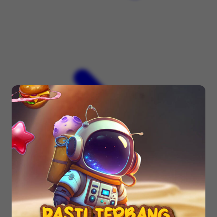
X
Xootz
Y
Yamatoya
Z
Zaxy
Zoggs
0-9
4Moms
59S